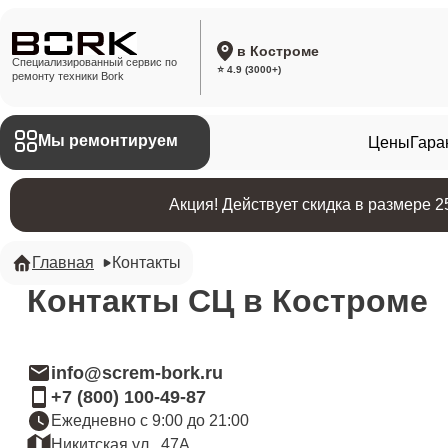
в Костроме
Специализированный сервис по
⭐ 4.9 (3000+)
ремонту техники Bork
Мы ремонтируем
Цены
Гара
Акция! Действует скидка в размере 
Главная
Контакты
Контакты СЦ в Костроме
info@screm-bork.ru
+7 (800) 100-49-87
Ежедневно с 9:00 до 21:00
Никитская ул., 47А