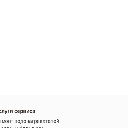
слуги сервиса
емонт водонагревателей
емонт кофемашин