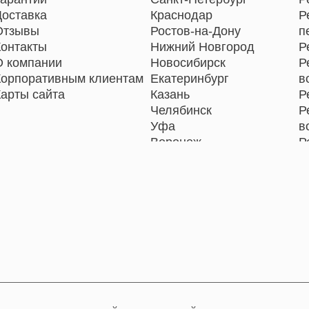
Доставка
Краснодар
Р
Отзывы
Ростов-на-Дону
п
Контакты
Нижний Новгород
Р
О компании
Новосибирск
Р
Корпоративным клиентам
Екатеринбург
в
Карты сайта
Казань
Р
Челябинск
Р
Уфа
в
Воронеж
Р
Волгоград
Р
Барнаул
Р
Ижевск
Р
Тольятти
Р
Ярославль
Р
Саратов
Р
Хабаровск
п
Томск
Тюмень
Иркутск