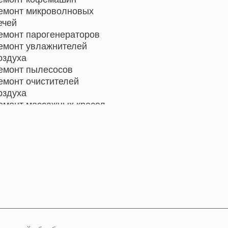
емонт микроволновых
ечей
емонт парогенераторов
емонт увлажнителей
оздуха
емонт пылесосов
емонт очистителей
оздуха
емонт массажных кресел
емонт электросамокатов
емонт индукционных плит
емонт роботов-пылесосов
емонт гладильных систем
емонт отпаривателей
емонт вертикальных
ылесосов