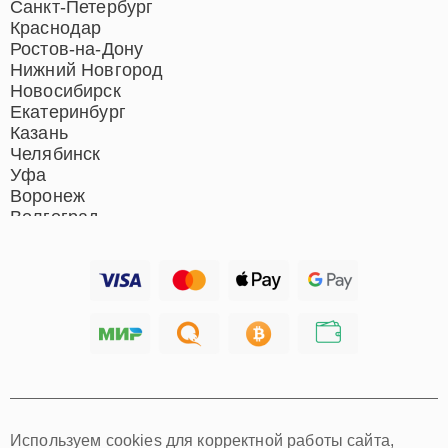
Ремонт гладильных систем
Санкт-Петербург
Ремонт отпаривателей
Краснодар
Ремонт вертикальных
Ростов-на-Дону
пылесосов
Нижний Новгород
Новосибирск
Екатеринбург
Казань
Челябинск
Уфа
Воронеж
Волгоград
Барнаул
Ижевск
Тольятти
Ярославль
Саратов
Хабаровск
Томск
Тюмень
Иркутск
Самара
Используем cookies для корректной работы сайта,
Омск