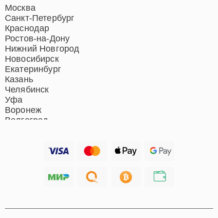
Ремонт роботов-пылесосов
Москва
Ремонт гладильных систем
Санкт-Петербург
Ремонт отпаривателей
Краснодар
Ремонт вертикальных
Ростов-на-Дону
пылесосов
Нижний Новгород
Новосибирск
Екатеринбург
Казань
Челябинск
Уфа
Воронеж
Волгоград
Барнаул
Ижевск
Тольятти
Ярославль
Саратов
Хабаровск
Томск
Тюмень
Иркутск