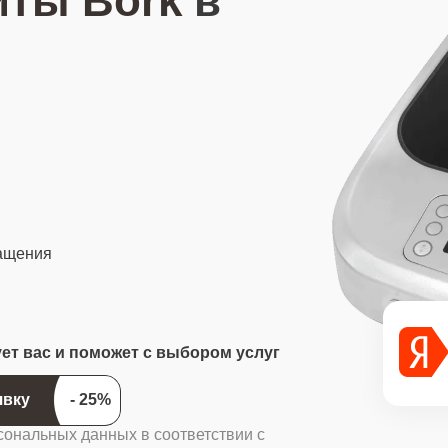
иты Bork
в
ращения
ует вас и поможет с выбором услуг
ить заявку
сональных данных в соответствии с