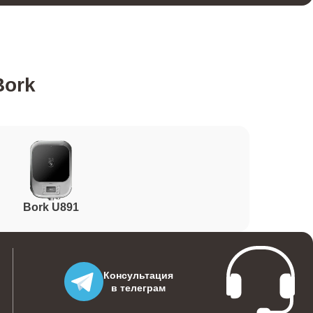
800
Bork
600
1100
Bork U891
1400
700
Консультация
в телеграм