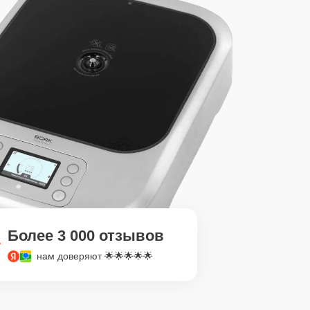
Более 3 000 отзывов
нам доверяют 🌟🌟🌟🌟🌟