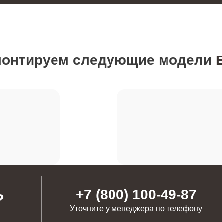
от 60 минут
монтируем следующие модели
от 60 минут
ия
от 80 минут
от 60 минут
от 110 минут
+7 (800) 100-49-87
?
Уточните у менеджера по телефону