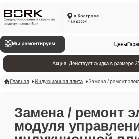
в Костроме
Специализированный сервис по
⭐ 4.9 (3000+)
ремонту техники Bork
Мы ремонтируем
Цены
Гара
Акция! Действует скидка в размере 
Главная
Индукционная плита
Замена / ремонт эле
Замена / ремонт 
модуля управлен