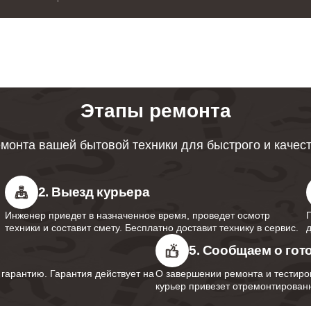
от 40 минут
от 80 минут
Этапы ремонта
от 70 минут
монта вашей бытовой техники для быстрого и качес
от 80 минут
2. Выезд курьера
Инженер приедет в назначенное время, проведет осмотр
техники и составит смету. Бесплатно доставит технику в сервис.
от 40 минут
5. Сообщаем о гот
арантию. Гарантия действует на
О завершении ремонта и тестиро
курьер привезет отремонтированн