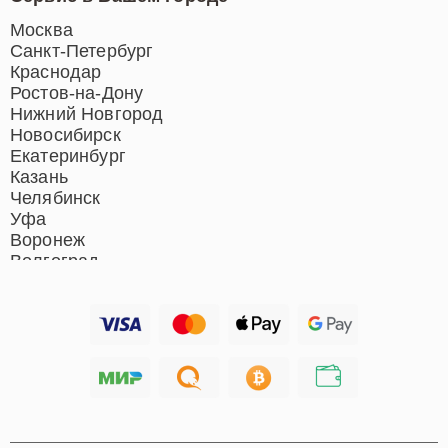
Ремонт индукционных плит
Ремонт роботов-пылесосов
Москва
Ремонт гладильных систем
Санкт-Петербург
Ремонт отпаривателей
Краснодар
Ремонт вертикальных
Ростов-на-Дону
пылесосов
Нижний Новгород
Новосибирск
Екатеринбург
Казань
Челябинск
Уфа
Воронеж
Волгоград
Барнаул
Ижевск
Тольятти
Ярославль
Саратов
Хабаровск
Томск
Тюмень