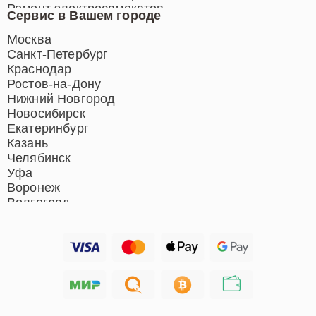
Ремонт электросамокатов
Сервис в Вашем городе
Ремонт индукционных плит
Ремонт роботов-пылесосов
Москва
Ремонт гладильных систем
Санкт-Петербург
Ремонт отпаривателей
Краснодар
Ремонт вертикальных
Ростов-на-Дону
пылесосов
Нижний Новгород
Новосибирск
Екатеринбург
Казань
Челябинск
Уфа
Воронеж
Волгоград
Барнаул
Ижевск
Тольятти
Ярославль
Саратов
Хабаровск
Томск