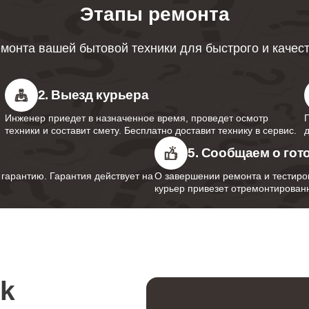
от 120 минут
Этапы ремонта
монта вашей бытовой техники для быстрого и качес
от 60 минут
2. Выезд курьера
от 70 минут
Инженер приедет в назначенное время, проведет осмотр
техники и составит смету. Бесплатно доставит технику в сервис.
5. Сообщаем о гот
от 100 минут
арантию. Гарантия действует на
О завершении ремонта и тестиро
курьер привезет отремонтированн
от 90 минут
rk
от 50 минут