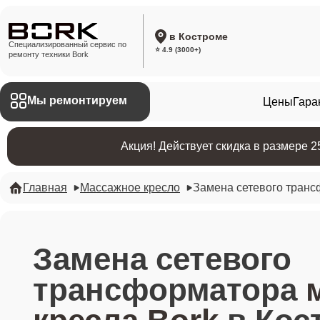
в Костроме
Специализированный сервис по
⭐ 4.9 (3000+)
ремонту техники Bork
Мы ремонтируем
Цены
Гара
Акция! Действует скидка в размере 
Главная
Массажное кресло
Замена сетевого тран
Замена сетевого
трансформатора