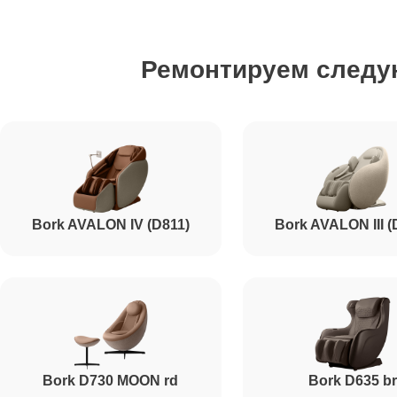
Ремонт двигателя подъема/спуска
Ремонтируем след
Ремонт основного двигателя
Ремонт пневмокамеры
Bork AVALON IV (D811)
Bork AVALON III (
Ремонт замка
Ремонт на месте без замены запчастей
Ремонт сканера купюроприемника
Bork D730 MOON rd
Bork D635 b