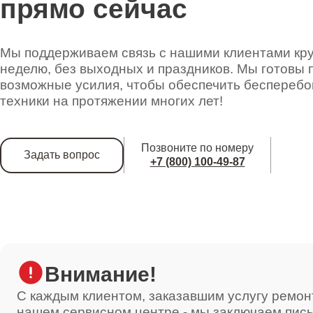
прямо сейчас
Ремонт сетевого трансформатора
Мы поддерживаем связь с нашими клиентами круг
неделю, без выходных и праздников. Мы готовы 
возможные усилия, чтобы обеспечить беспереб
Ремонт вторичного трансформатора
техники на протяжении многих лет!
Позвоните по номеру
Задать вопрос
Ремонт микро-лифта
+7 (800) 100-49-87
Внимание!
С каждым клиентом, заказавшим услугу ремон
нашем сервисном центре - мы заключаем пис