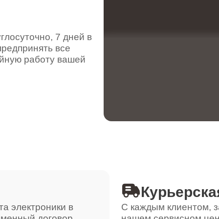
от 110 минут
лосуточно, 7 дней в
предпринять все
ойную работу вашей
от 80 минут
от 70 минут
Курьерска
та электроники в
С каждым клиентом, з
ьменный договор,
нашем сервисном цен