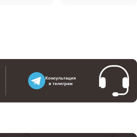
4100
2400
800
Консультация
в телеграм
1200
3800