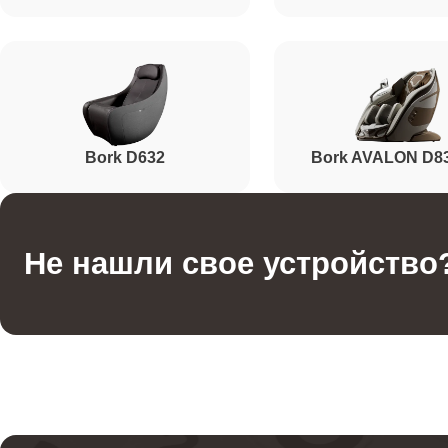
Ремонт материнской платы
Ремонт проводки
Bork D632
Bork AVALON D8
Прошивка
Не нашли свое устройство
Ремонт блока питания
Ремонт сканера