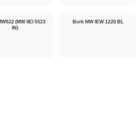
450
W522 (MW IIEI 5523
Bork MW IEW 1220 BL
IN)
500
500