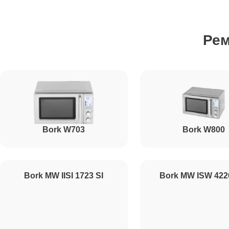
Ремонт вентилятора
Ре
Ремонт ТЭН
Ремонт датчиков
Bork W703
Bork W800
Ремонт платы управления (восстановление)
Ремонт платы управления
Bork MW IISI 1723 SI
Bork MW ISW 42
Прошивка