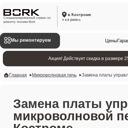
в Костроме
Специализированный сервис по
⭐ 4.9 (3000+)
ремонту техники Bork
Мы ремонтируем
Цены
Гара
Акция! Действует скидка в размере 
Главная
Микроволновая печь
Замена платы управ
Замена платы уп
микроволновой пе