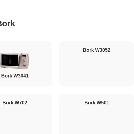
500
Bork
1000
Bork W3052
450
Bork W3041
500
500
Bork W702
Bork W501
1000