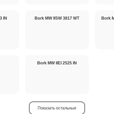
от 60 минут
3 IN
Bork MW IISW 3817 WT
Bork M
от 100 минут
от 110 минут
Bork MW IIEI 2525 IN
Показать остальные