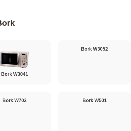
500
Bork
1000
Bork W3052
450
Bork W3041
500
500
Bork W702
Bork W501
1000