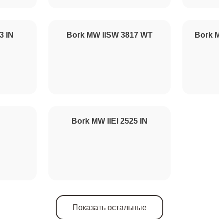
от 80 минут
3 IN
Bork MW IISW 3817 WT
Bork M
от 120 минут
от 90 минут
Bork MW IIEI 2525 IN
Показать остальные