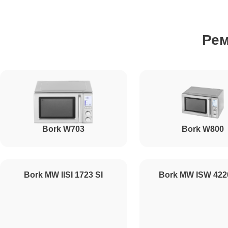
Ремонт вентилятора
Ре
Ремонт ТЭН
Ремонт датчиков
Bork W703
Bork W800
Ремонт платы управления (восстановление)
Ремонт платы управления
Bork MW IISI 1723 SI
Bork MW ISW 42
Прошивка