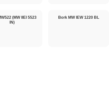
450
W522 (MW IIEI 5523
Bork MW IEW 1220 BL
IN)
500
500