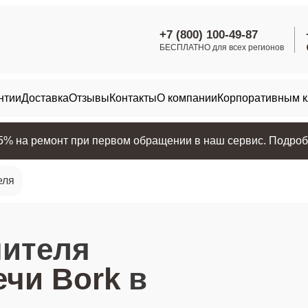
+7 (800) 100-49-87
БЕСПЛАТНО для всех регионов
нтии
Доставка
Отзывы
Контакты
О компании
Корпоративным 
25% на ремонт при первом обращении в наш сервис. Подробн
еля
нителя
чи Bork
в