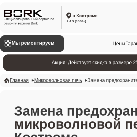
в Костроме
Специализированный сервис по
⭐ 4.9 (3000+)
ремонту техники Bork
Мы ремонтируем
Цены
Гара
Акция! Действует скидка в размере 
Главная
Микроволновая печь
Замена предохранит
Замена предохра
микроволновой пе