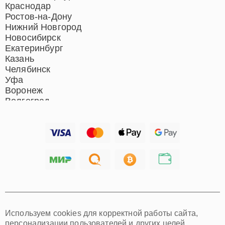
Ремонт отпаривателей
Краснодар
Ремонт вертикальных
Ростов-на-Дону
пылесосов
Нижний Новгород
Новосибирск
Екатеринбург
Казань
Челябинск
Уфа
Воронеж
Волгоград
Барнаул
Ижевск
Тольятти
Ярославль
Саратов
Хабаровск
Томск
Тюмень
Иркутск
Самара
Используем cookies для корректной работы сайта,
Омск
персонализации пользователей и других целей,