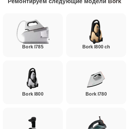
Ремонтируем следующие модели
Bork
Bork I785
Bork I800 ch
Bork I800
Bork I780