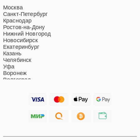
Ремонт индукционных плит
Ремонт роботов-пылесосов
Москва
Ремонт гладильных систем
Санкт-Петербург
Ремонт отпаривателей
Краснодар
Ремонт вертикальных
Ростов-на-Дону
пылесосов
Нижний Новгород
Новосибирск
Екатеринбург
Казань
Челябинск
Уфа
Воронеж
Волгоград
Барнаул
Ижевск
Тольятти
Ярославль
Саратов
Хабаровск
Томск
Тюмень
Иркутск