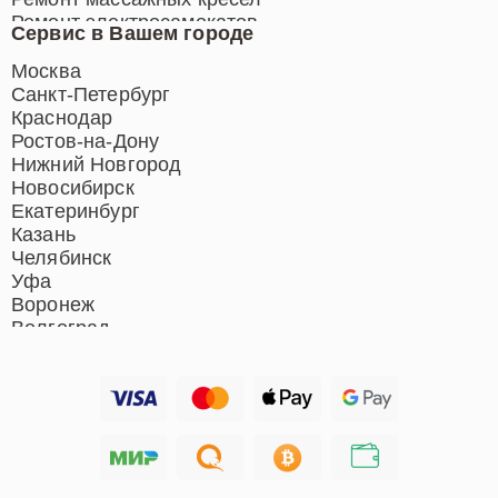
Ремонт электросамокатов
Сервис в Вашем городе
Ремонт индукционных плит
Ремонт роботов-пылесосов
Москва
Ремонт гладильных систем
Санкт-Петербург
Ремонт отпаривателей
Краснодар
Ремонт вертикальных
Ростов-на-Дону
пылесосов
Нижний Новгород
Новосибирск
Екатеринбург
Казань
Челябинск
Уфа
Воронеж
Волгоград
Барнаул
Ижевск
Тольятти
Ярославль
Саратов
Хабаровск
Томск