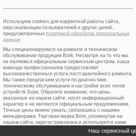
Тюмень
Иркутск
Самара
Используем cookies для корректной работы сайта,
Омск
персонализации пользователей и других целей,
Красноярск
предусмотренных
политикой обработки персональных
Пермь
данных
Ульяновск
Киров
Мы специализируемся на ремонте и техническом
Архангельск
обслуживании продукции Bork. Несмотря на то что мы
Астрахань
не являемся официальным сервисным центром, наша
команда профессионалов предоставляет
Белгород
высококачественные услуги постгарантийного ремонта.
Благовещенск
Мы также предлагаем услуги по диагностике,
Брянск
техническому обслуживанию и настройке всех типов
Владивосток
устройств Борк. Обратите внимание, что цены,
Владикавказ
указанные на нашем сайте, носят информационный
Владимир
характер и не являются официальным предложением.
Волжский
Точные цены можно узнать, связавшись с нашими
Вологда
менеджерами. Торговая марка Bork, упомянутая на
Грозный
нашем сайте, зарегистрирована и используется нами
Иваново
исключительно для информационных целей.
Наш сервисный цен
Йошкар-Ола