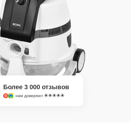
Более 3 000 отзывов
нам доверяют 🌟🌟🌟🌟🌟