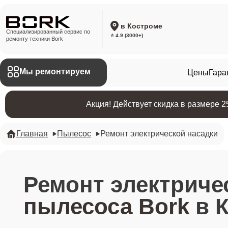
в Костроме
Специализированный сервис по
⭐ 4.9 (3000+)
ремонту техники Bork
Мы ремонтируем
Цены
Гара
Акция! Действует скидка в размере 
Главная
Пылесос
Ремонт электрической насадки
Ремонт электриче
пылесоса Bork
в 