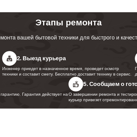
от 50 минут
Этапы ремонта
от 110 минут
монта вашей бытовой техники для быстрого и качес
2. Выезд курьера
Инженер приедет в назначенное время, проведет осмотр
техники и составит смету. Бесплатно доставит технику в сервис.
5. Сообщаем о гот
арантию. Гарантия действует на
О завершении ремонта и тестиро
курьер привезет отремонтированн