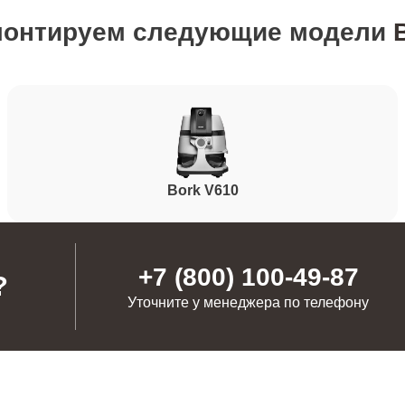
монтируем следующие модели
от 50 минут
от 60 минут
от 60 минут
Bork V610
от 60 минут
нопок)
+7 (800) 100-49-87
?
Уточните у менеджера по телефону
от 110 минут