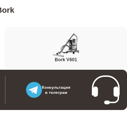
Bork
1600
500
Bork V601
1000
1500
Консультация
в телеграм
1600