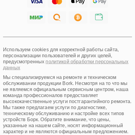
Тольятти
Ярославль
Саратов
Хабаровск
Томск
Тюмень
Иркутск
Самара
Используем cookies для корректной работы сайта,
Омск
персонализации пользователей и других целей,
Красноярск
предусмотренных
политикой обработки персональных
Пермь
данных
Ульяновск
Киров
Мы специализируемся на ремонте и техническом
Архангельск
обслуживании продукции Bork. Несмотря на то что мы
Астрахань
не являемся официальным сервисным центром, наша
команда профессионалов предоставляет
Белгород
высококачественные услуги постгарантийного ремонта.
Благовещенск
Мы также предлагаем услуги по диагностике,
Брянск
техническому обслуживанию и настройке всех типов
Владивосток
устройств Борк. Обратите внимание, что цены,
Владикавказ
указанные на нашем сайте, носят информационный
Владимир
характер и не являются официальным предложением.
Волжский