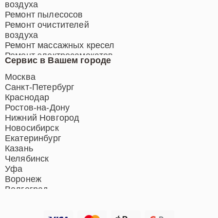
воздуха
Ремонт пылесосов
Ремонт очистителей
воздуха
Ремонт массажных кресел
Ремонт электросамокатов
Сервис в Вашем городе
Ремонт индукционных плит
Ремонт роботов-пылесосов
Москва
Ремонт гладильных систем
Санкт-Петербург
Ремонт отпаривателей
Краснодар
Ремонт вертикальных
Ростов-на-Дону
пылесосов
Нижний Новгород
Новосибирск
Екатеринбург
Казань
Челябинск
Уфа
Воронеж
Волгоград
Барнаул
Ижевск