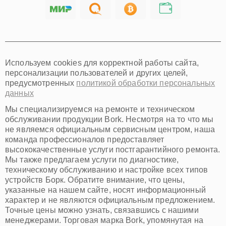
Саратов
Хабаровск
Томск
Тюмень
Иркутск
Самара
Используем cookies для корректной работы сайта,
Омск
персонализации пользователей и других целей,
Красноярск
предусмотренных
политикой обработки персональных
Пермь
данных
Ульяновск
Киров
Мы специализируемся на ремонте и техническом
Архангельск
обслуживании продукции Bork. Несмотря на то что мы
Астрахань
не являемся официальным сервисным центром, наша
команда профессионалов предоставляет
Белгород
высококачественные услуги постгарантийного ремонта.
Благовещенск
Мы также предлагаем услуги по диагностике,
Брянск
техническому обслуживанию и настройке всех типов
Владивосток
устройств Борк. Обратите внимание, что цены,
Владикавказ
указанные на нашем сайте, носят информационный
Владимир
характер и не являются официальным предложением.
Волжский
Точные цены можно узнать, связавшись с нашими
Вологда
менеджерами. Торговая марка Bork, упомянутая на
Грозный