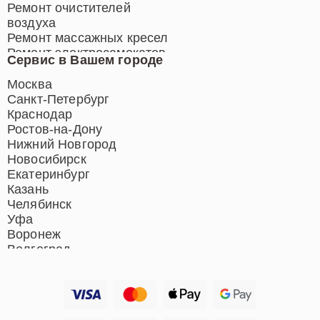
Ремонт очистителей
воздуха
Ремонт массажных кресел
Ремонт электросамокатов
Сервис в Вашем городе
Ремонт индукционных плит
Ремонт роботов-пылесосов
Москва
Ремонт гладильных систем
Санкт-Петербург
Ремонт отпаривателей
Краснодар
Ремонт вертикальных
Ростов-на-Дону
пылесосов
Нижний Новгород
Новосибирск
Екатеринбург
Казань
Челябинск
Уфа
Воронеж
Волгоград
Барнаул
Ижевск
Тольятти
Ярославль