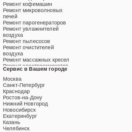
Ремонт кофемашин
Ремонт микроволновых
печей
Ремонт парогенераторов
Ремонт увлажнителей
воздуха
Ремонт пылесосов
Ремонт очистителей
воздуха
Ремонт массажных кресел
Ремонт электросамокатов
Сервис в Вашем городе
Ремонт индукционных плит
Ремонт роботов-пылесосов
Москва
Ремонт гладильных систем
Санкт-Петербург
Ремонт отпаривателей
Краснодар
Ремонт вертикальных
Ростов-на-Дону
пылесосов
Нижний Новгород
Новосибирск
Екатеринбург
Казань
Челябинск