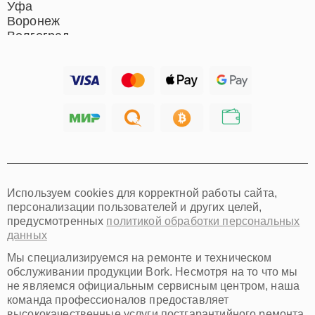
Уфа
Воронеж
Волгоград
Барнаул
Ижевск
Тольятти
Ярославль
Саратов
Хабаровск
Томск
Тюмень
Иркутск
Самара
Используем cookies для корректной работы сайта,
Омск
персонализации пользователей и других целей,
Красноярск
предусмотренных
политикой обработки персональных
Пермь
данных
Ульяновск
Киров
Мы специализируемся на ремонте и техническом
Архангельск
обслуживании продукции Bork. Несмотря на то что мы
Астрахань
не являемся официальным сервисным центром, наша
команда профессионалов предоставляет
Белгород
высококачественные услуги постгарантийного ремонта.