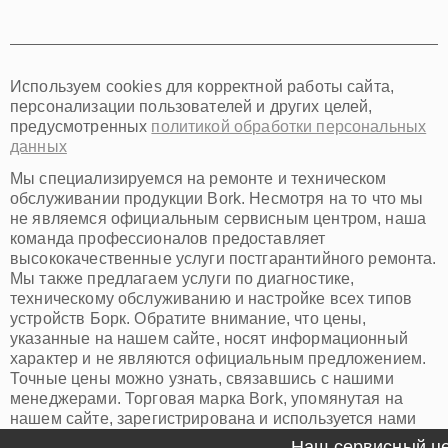
Томск
Тюмень
Иркутск
Самара
Используем cookies для корректной работы сайта,
Омск
персонализации пользователей и других целей,
Красноярск
предусмотренных
политикой обработки персональных
Пермь
данных
Ульяновск
Киров
Мы специализируемся на ремонте и техническом
Архангельск
обслуживании продукции Bork. Несмотря на то что мы
Астрахань
не являемся официальным сервисным центром, наша
команда профессионалов предоставляет
Белгород
высококачественные услуги постгарантийного ремонта.
Благовещенск
Мы также предлагаем услуги по диагностике,
Брянск
техническому обслуживанию и настройке всех типов
Владивосток
устройств Борк. Обратите внимание, что цены,
Владикавказ
указанные на нашем сайте, носят информационный
Владимир
характер и не являются официальным предложением.
Волжский
Точные цены можно узнать, связавшись с нашими
Вологда
менеджерами. Торговая марка Bork, упомянутая на
Грозный
нашем сайте, зарегистрирована и используется нами
Иваново
исключительно для информационных целей.
Наш сервисный цен