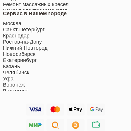
Ремонт массажных кресел
Ремонт электросамокатов
Сервис в Вашем городе
Ремонт индукционных плит
Ремонт роботов-пылесосов
Москва
Ремонт гладильных систем
Санкт-Петербург
Ремонт отпаривателей
Краснодар
Ремонт вертикальных
Ростов-на-Дону
пылесосов
Нижний Новгород
Новосибирск
Екатеринбург
Казань
Челябинск
Уфа
Воронеж
Волгоград
Барнаул
Ижевск
Тольятти
Ярославль
Саратов
Хабаровск