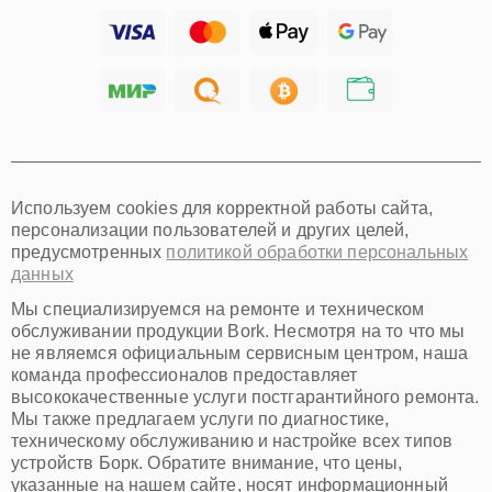
Ижевск
Тольятти
Ярославль
Саратов
Хабаровск
Томск
Тюмень
Иркутск
Самара
Используем cookies для корректной работы сайта,
Омск
персонализации пользователей и других целей,
Красноярск
предусмотренных
политикой обработки персональных
Пермь
данных
Ульяновск
Киров
Мы специализируемся на ремонте и техническом
Архангельск
обслуживании продукции Bork. Несмотря на то что мы
Астрахань
не являемся официальным сервисным центром, наша
команда профессионалов предоставляет
Белгород
высококачественные услуги постгарантийного ремонта.
Благовещенск
Мы также предлагаем услуги по диагностике,
Брянск
техническому обслуживанию и настройке всех типов
Владивосток
устройств Борк. Обратите внимание, что цены,
Владикавказ
указанные на нашем сайте, носят информационный