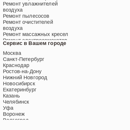
Ремонт увлажнителей
воздуха
Ремонт пылесосов
Ремонт очистителей
воздуха
Ремонт массажных кресел
Ремонт электросамокатов
Сервис в Вашем городе
Ремонт индукционных плит
Ремонт роботов-пылесосов
Москва
Ремонт гладильных систем
Санкт-Петербург
Ремонт отпаривателей
Краснодар
Ремонт вертикальных
Ростов-на-Дону
пылесосов
Нижний Новгород
Новосибирск
Екатеринбург
Казань
Челябинск
Уфа
Воронеж
Волгоград
Барнаул