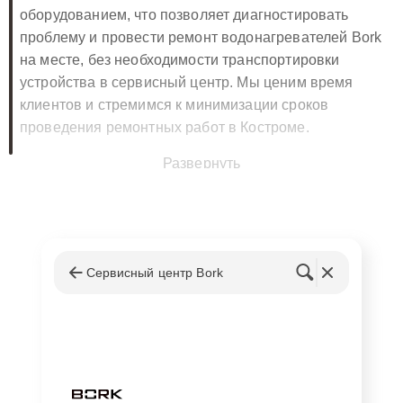
оборудованием, что позволяет диагностировать
проблему и провести ремонт водонагревателей Bork
на месте, без необходимости транспортировки
устройства в сервисный центр. Мы ценим время
клиентов и стремимся к минимизации сроков
проведения ремонтных работ в Костроме.
Развернуть
Гарантия на услуги ремонта
водонагревателей
Все выполненные работы по ремонту
водонагревателей Борк сопровождаются гарантией.
Сервисный центр Bork
Это ваша уверенность в надежности и долговечности
полученных услуг. Гарантийный талон выдается на
все виды выполняемых работ и замененные
комплектующие, что является стандартом
ответственности нашей компании перед клиентами.